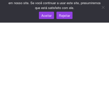
Referência do JS SDK
em nosso site. Se você continuar a usar este site, presumiremos
que está satisfeito com ele.
Aceitar
Rejeitar
Recursos
Centro de conhecimento
Preços
Para obter ajuda e suporte, envie um e-mail para
support@wooshpay.com
Para oportunidades de parceria, envie um e-mail para
partner@wooshpay.com
Para obter informações sobre a mídia, envie um e-mail
para media@wooshpay.com