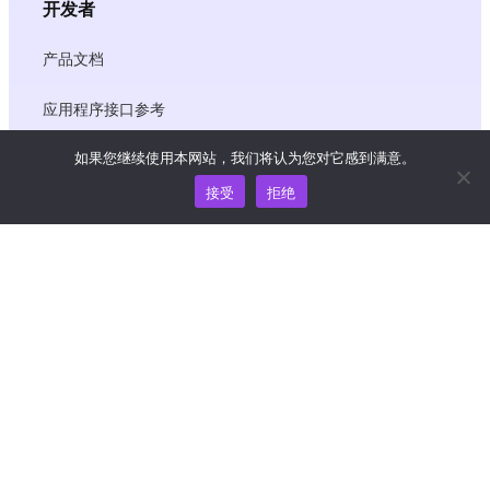
开发者
产品文档
应用程序接口参考
如果您继续使用本网站，我们将认为您对它感到满意。
JS SDK 参考资料
接受
拒绝
资源
知识中心
价格
如需帮助和支持，请发送电子邮件至
support@wooshpay.com
商务合作，请联系 partner@wooshpay.com