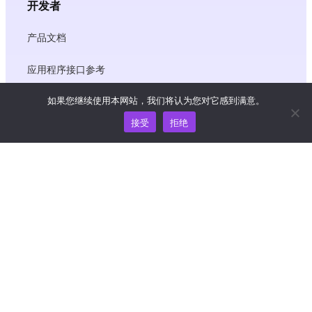
开发者
产品文档
应用程序接口参考
如果您继续使用本网站，我们将认为您对它感到满意。
JS SDK 参考资料
接受
拒绝
资源
知识中心
价格
如需帮助和支持，请发送电子邮件至
support@wooshpay.com
商务合作，请联系 partner@wooshpay.com