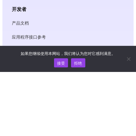
开发者
产品文档
应用程序接口参考
JS SDK 参考资料
如果您继续使用本网站，我们将认为您对它感到满意。
接受
拒绝
资源
知识中心
价格
如需帮助和支持，请发送电子邮件至
support@wooshpay.com