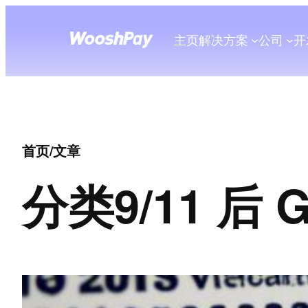
主页
解决方案
公司
开
首页
/
文章
分类
9/11 后 G