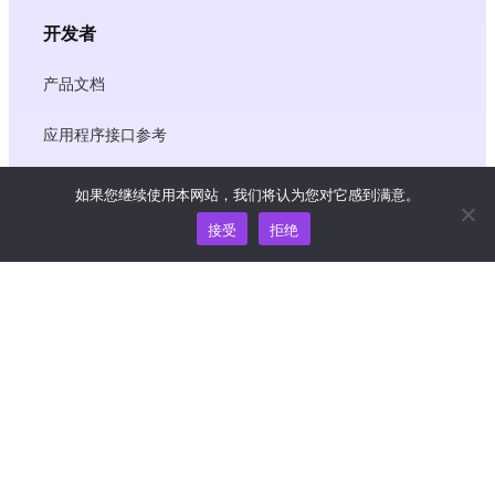
开发者
产品文档
应用程序接口参考
JS SDK 参考资料
如果您继续使用本网站，我们将认为您对它感到满意。
接受
拒绝
资源
知识中心
价格
如需帮助和支持，请发送电子邮件至
support@wooshpay.com