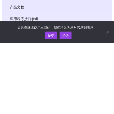
产品文档
应用程序接口参考
如果您继续使用本网站，我们将认为您对它感到满意。
JS SDK 参考资料
接受
拒绝
资源
知识中心
价格
如需帮助和支持，请发送电子邮件至
support@wooshpay.com
商务合作，请联系 partner@wooshpay.com
媒体垂询，请发送电子邮件至 media@wooshpay.com