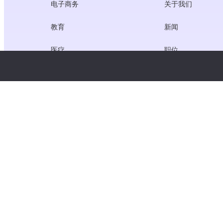
电子商务
关于我们
教育
新闻
医疗
职位
创作者经济
服务条款
游戏
隐私政策
网关服务
聚焦中国的解决方案
定制或量身定做
版权所有 © WooshPay 2026 保留所有权利。