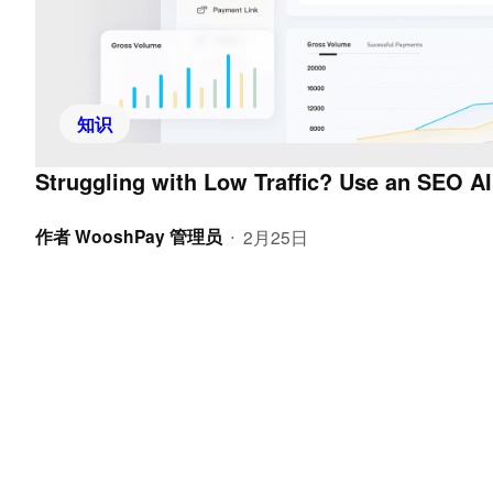
知识
Struggling with Low Traffic? Use an SEO AI
作者
WooshPay 管理员
2月25日
•