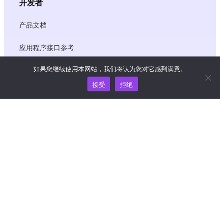
开发者
产品文档
应用程序接口参考
如果您继续使用本网站，我们将认为您对它感到满意。
JS SDK 参考资料
接受
拒绝
资源
知识中心
价格
如需帮助和支持，请发送电子邮件至
support@wooshpay.com
商务合作，请联系 partner@wooshpay.com