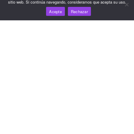
sitio web. Si continúa navegando, consideramos que acepta su uso.
Acepte
Rechazar
Recursos
Centro de conocimiento
Precios
Para obtener ayuda y asistencia, envíe un correo
electrónico a support@wooshpay.com
Para oportunidades de asociación, envíe un correo
electrónico a partner@wooshpay.com
Para consultas de los medios de comunicación, envíe un
correo electrónico a media@wooshpay.com