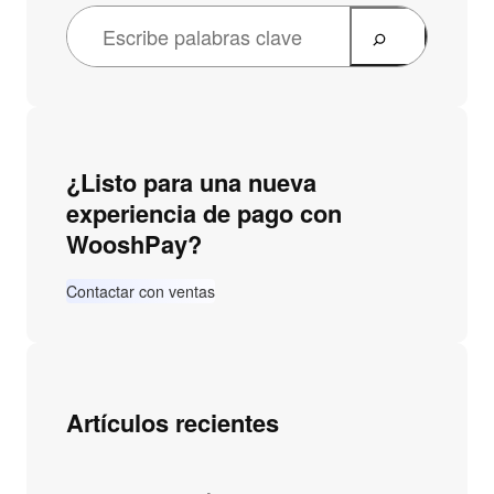
B
u
s
c
a
¿Listo para una nueva
r
experiencia de pago con
WooshPay?
Contactar con ventas
Artículos recientes