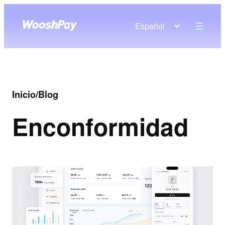
Español
Inicio
/
Blog
En
conformidad