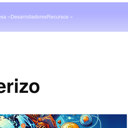
esa
Desarrolladores
Recursos
erizo