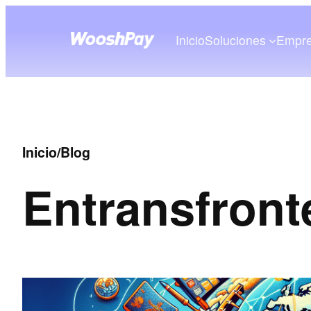
Inicio
Soluciones
Empr
Inicio
/
Blog
En
transfront