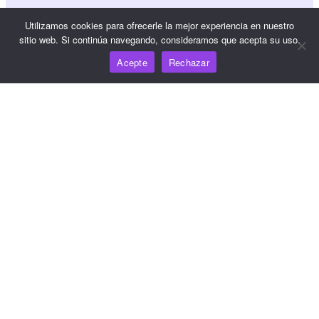
Referencia JS SDK
Utilizamos cookies para ofrecerle la mejor experiencia en nuestro
sitio web. Si continúa navegando, consideramos que acepta su uso.
Acepte
Rechazar
Recursos
Centro de conocimiento
Precios
Para obtener ayuda y asistencia, envíe un correo
electrónico a support@wooshpay.com
Para oportunidades de asociación, envíe un correo
electrónico a partner@wooshpay.com
Para consultas de los medios de comunicación, envíe un
correo electrónico a media@wooshpay.com