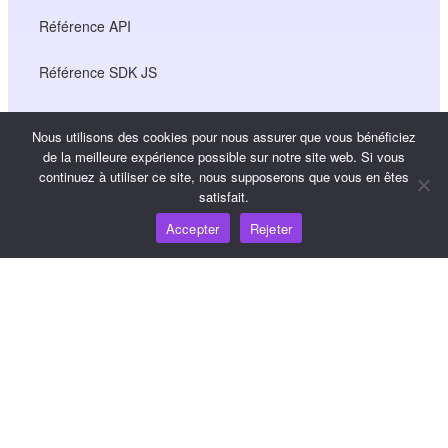
Référence API
Référence SDK JS
Nous utilisons des cookies pour nous assurer que vous bénéficiez
Ressources
de la meilleure expérience possible sur notre site web. Si vous
continuez à utiliser ce site, nous supposerons que vous en êtes
Carrefour de connaissances
satisfait.
Accepter
Rejeter
Tarification
Pour obtenir de l'aide et du soutien, veuillez envoyer un
courriel à support@wooshpay.com
Pour les possibilités de partenariat, veuillez envoyer un
courriel à partner@wooshpay.com
Pour les demandes de renseignements des médias,
veuillez envoyer un courriel à media@wooshpay.com