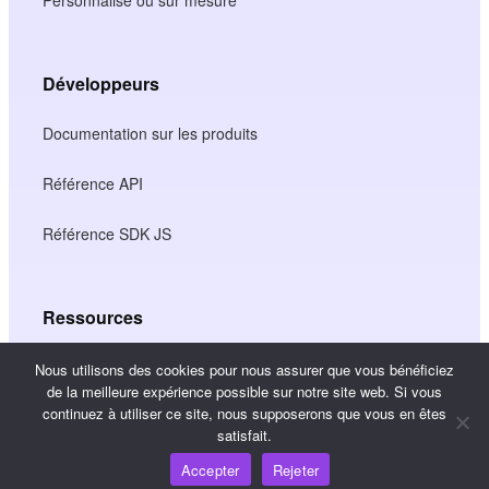
Développeurs
Documentation sur les produits
Référence API
Référence SDK JS
Ressources
Carrefour de connaissances
Nous utilisons des cookies pour nous assurer que vous bénéficiez
de la meilleure expérience possible sur notre site web. Si vous
continuez à utiliser ce site, nous supposerons que vous en êtes
Tarification
satisfait.
Accepter
Rejeter