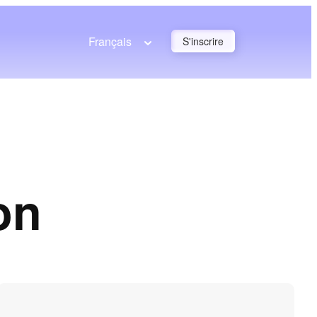
Français
S'inscrire
on