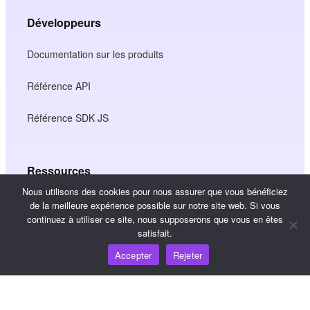
Développeurs
Documentation sur les produits
Référence API
Référence SDK JS
Ressources
Nous utilisons des cookies pour nous assurer que vous bénéficiez
Carrefour de connaissances
de la meilleure expérience possible sur notre site web. Si vous
continuez à utiliser ce site, nous supposerons que vous en êtes
satisfait.
Tarification
Accepter
Rejeter
Pour obtenir de l'aide et du soutien, veuillez envoyer un
courriel à support@wooshpay.com