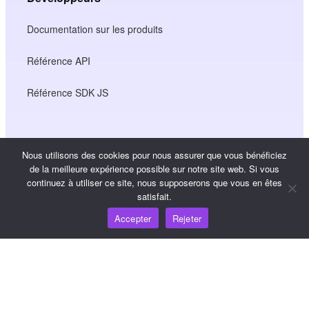
Documentation sur les produits
Référence API
Référence SDK JS
Ressources
Nous utilisons des cookies pour nous assurer que vous bénéficiez
de la meilleure expérience possible sur notre site web. Si vous
Carrefour de connaissances
continuez à utiliser ce site, nous supposerons que vous en êtes
satisfait.
Tarification
Accepter
Rejeter
Pour obtenir de l'aide et du soutien, veuillez envoyer un
courriel à support@wooshpay.com
Pour les possibilités de partenariat, veuillez envoyer un