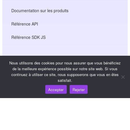
Documentation sur les produits
Référence API
Référence SDK JS
Ressources
Nous utilisons des cookies pour nous assurer que vous bénéficiez
de la meilleure expérience possible sur notre site web. Si vous
Carrefour de connaissances
continuez à utiliser ce site, nous supposerons que vous en êtes
satisfait.
Tarification
Accepter
Rejeter
Pour obtenir de l'aide et du soutien, veuillez envoyer un
courriel à support@wooshpay.com
Pour les possibilités de partenariat, veuillez envoyer un