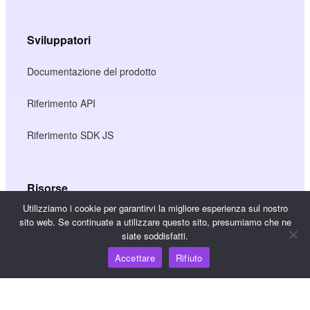
Sviluppatori
Documentazione del prodotto
Riferimento API
Riferimento SDK JS
Risorse
Utilizziamo i cookie per garantirvi la migliore esperienza sul nostro
Hub della conoscenza
sito web. Se continuate a utilizzare questo sito, presumiamo che ne
siate soddisfatti.
Prezzi
Accettare
Rifiuto
Per assistenza e supporto, inviare un'e-mail a