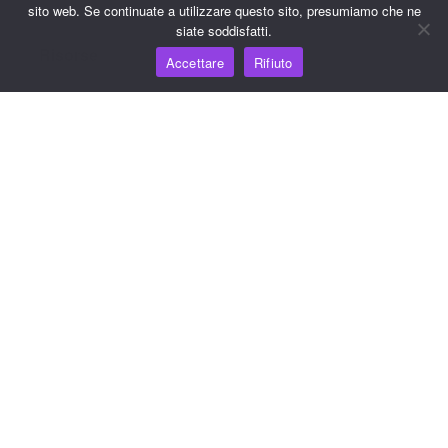
sito web. Se continuate a utilizzare questo sito, presumiamo che ne
siate soddisfatti.
Risorse
Accettare
Rifiuto
Hub della conoscenza
Prezzi
Per assistenza e supporto, inviare un'e-mail a
support@wooshpay.com
Per opportunità di partnership, inviare un'e-mail a
partner@wooshpay.com
Per richieste di informazioni ai media, inviare un'e-mail a
media@wooshpay.com.