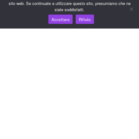
sito web. Se continuate a utilizzare questo sito, presumiamo che ne
siate soddisfatti.
Risorse
Accettare
Rifiuto
Hub della conoscenza
Prezzi
Per assistenza e supporto, inviare un'e-mail a
support@wooshpay.com
Per opportunità di partnership, inviare un'e-mail a
partner@wooshpay.com
Per richieste di informazioni ai media, inviare un'e-mail a
media@wooshpay.com.