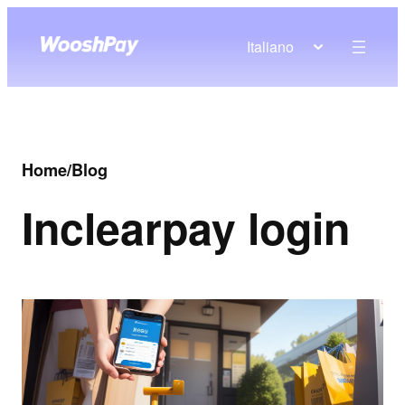
Italiano
Home
/
Blog
In
clearpay login