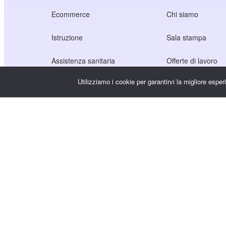
Ecommerce
Chi siamo
Istruzione
Sala stampa
Assistenza sanitaria
Offerte di lavoro
Utilizziamo i cookie per garantirvi la migliore espe
Economia dei creatori
Termini di servizio
Gioco
Informativa sulla p
Servizio Gateway
Soluzioni incentrate sulla Cina
Personalizzato o su misura