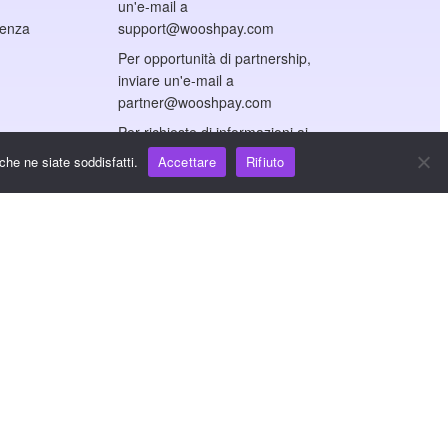
un'e-mail a
cenza
support@wooshpay.com
Per opportunità di partnership,
inviare un'e-mail a
partner@wooshpay.com
Per richieste di informazioni ai
media, inviare un'e-mail a
che ne siate soddisfatti.
Accettare
Rifiuto
media@wooshpay.com.