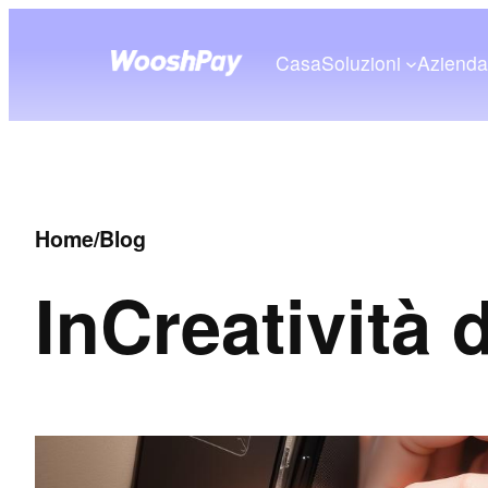
Casa
Soluzioni
Aziend
Home
/
Blog
In
Creatività 