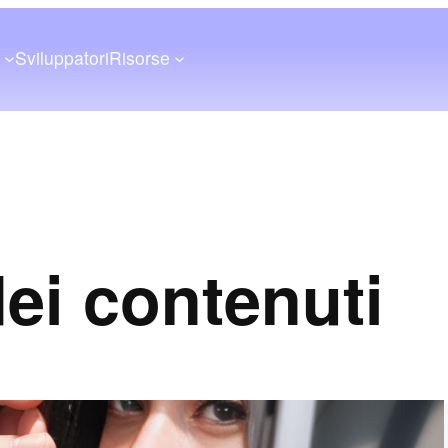
a
Sviluppatori
Risorse
dei contenuti