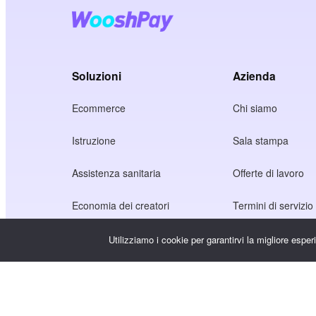
Soluzioni
Azienda
Ecommerce
Chi siamo
Istruzione
Sala stampa
Assistenza sanitaria
Offerte di lavoro
Economia dei creatori
Termini di servizio
Gioco
Informativa sulla p
Utilizziamo i cookie per garantirvi la migliore espe
Servizio Gateway
Soluzioni incentrate sulla Cina