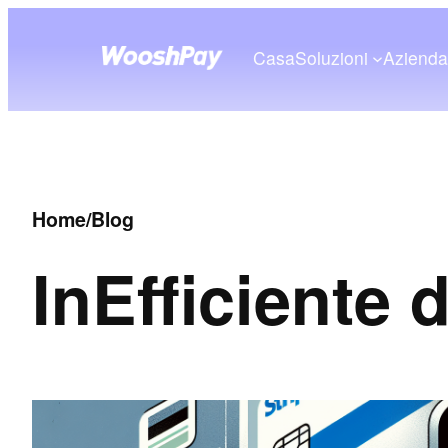
Casa
Soluzioni
Aziend
Home
/
Blog
In
Efficiente 