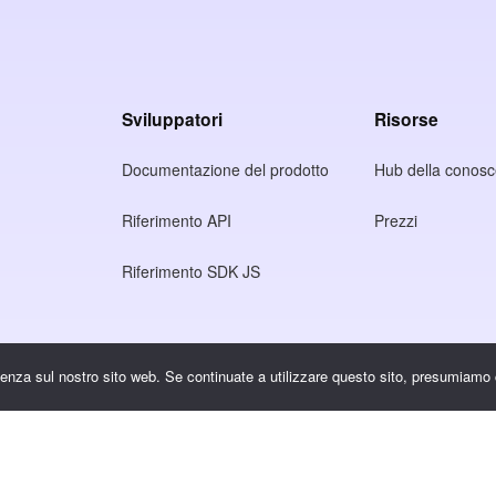
Sviluppatori
Risorse
Documentazione del prodotto
Hub della conos
Riferimento API
Prezzi
Riferimento SDK JS
rivacy
rienza sul nostro sito web. Se continuate a utilizzare questo sito, presumiamo 