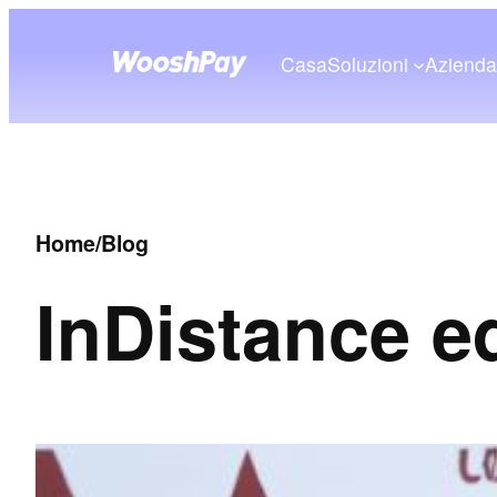
Casa
Soluzioni
Aziend
Home
/
Blog
In
Distance e