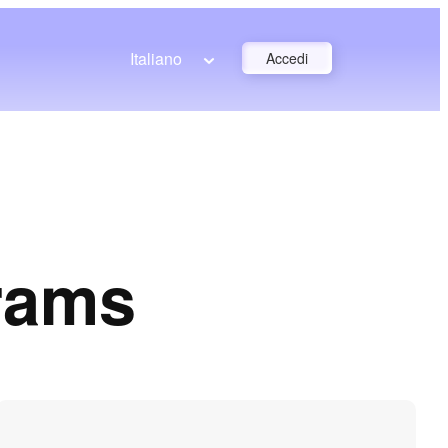
Italiano
Accedi
rams