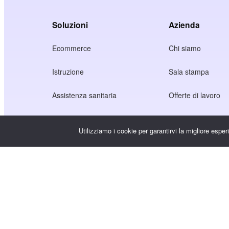
Soluzioni
Azienda
Ecommerce
Chi siamo
Istruzione
Sala stampa
Assistenza sanitaria
Offerte di lavoro
Economia dei creatori
Termini di servizio
Utilizziamo i cookie per garantirvi la migliore espe
Gioco
Informativa sulla p
Servizio Gateway
Soluzioni incentrate sulla Cina
Personalizzato o su misura