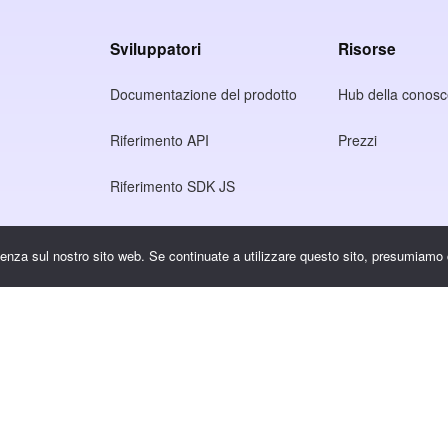
Sviluppatori
Risorse
Documentazione del prodotto
Hub della conos
Riferimento API
Prezzi
Riferimento SDK JS
rienza sul nostro sito web. Se continuate a utilizzare questo sito, presumiamo 
rivacy