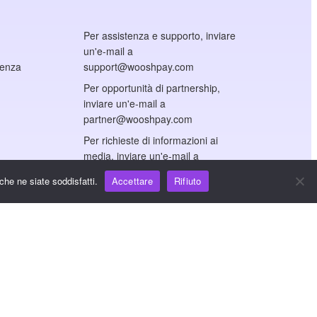
Per assistenza e supporto, inviare
un'e-mail a
cenza
support@wooshpay.com
Per opportunità di partnership,
inviare un'e-mail a
partner@wooshpay.com
Per richieste di informazioni ai
media, inviare un'e-mail a
media@wooshpay.com.
che ne siate soddisfatti.
Accettare
Rifiuto