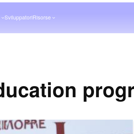
a
Sviluppatori
Risorse
ducation prog