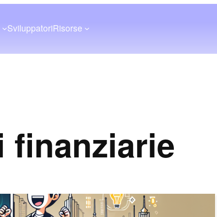
a
Sviluppatori
Risorse
 finanziarie