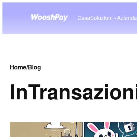
Casa
Soluzioni
Aziend
Home
/
Blog
In
Transazioni