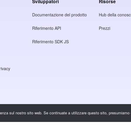
Sviluppatori
Risorse
Documentazione del prodotto
Hub della conos
Riferimento API
Prezzi
Riferimento SDK JS
rivacy
rienza sul nostro sito web. Se continuate a utilizzare questo sito, presumiamo 