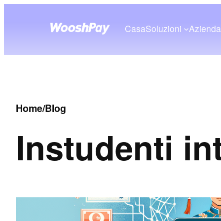
Casa
Soluzioni
Aziend
Home
/
Blog
In
studenti in