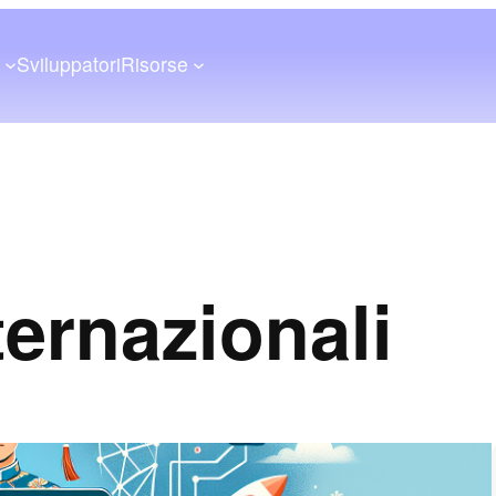
a
Sviluppatori
Risorse
ternazionali