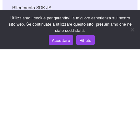
Riferimento SDK JS
Utilizziamo i cookie per garantirvi la migliore esperienza sul nostro
sito web. Se continuate a utilizzare questo sito, presumiamo che ne
siate soddisfatti.
Risorse
Accettare
Rifiuto
Hub della conoscenza
Prezzi
Per assistenza e supporto, inviare un'e-mail a
support@wooshpay.com
Per opportunità di partnership, inviare un'e-mail a
partner@wooshpay.com
Per richieste di informazioni ai media, inviare un'e-mail a
media@wooshpay.com.