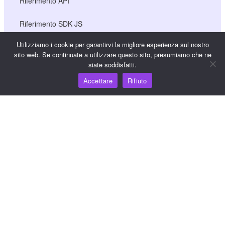
Riferimento API
Riferimento SDK JS
Utilizziamo i cookie per garantirvi la migliore esperienza sul nostro
sito web. Se continuate a utilizzare questo sito, presumiamo che ne
Risorse
siate soddisfatti.
Accettare
Rifiuto
Hub della conoscenza
Prezzi
Per assistenza e supporto, inviare un'e-mail a
support@wooshpay.com
Per opportunità di partnership, inviare un'e-mail a
partner@wooshpay.com
Per richieste di informazioni ai media, inviare un'e-mail a
media@wooshpay.com.