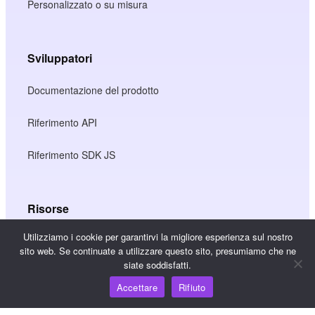
Personalizzato o su misura
Sviluppatori
Documentazione del prodotto
Riferimento API
Riferimento SDK JS
Risorse
Utilizziamo i cookie per garantirvi la migliore esperienza sul nostro
Hub della conoscenza
sito web. Se continuate a utilizzare questo sito, presumiamo che ne
siate soddisfatti.
Prezzi
Accettare
Rifiuto