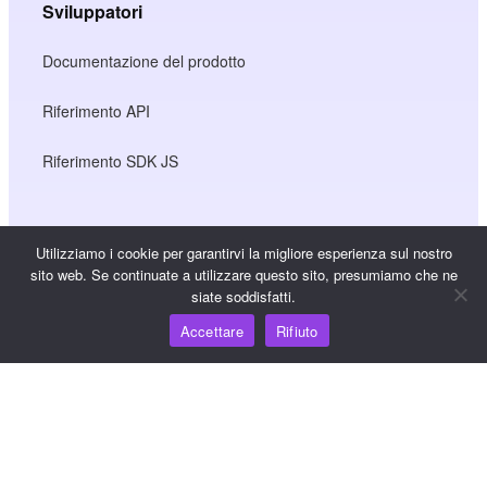
Sviluppatori
Documentazione del prodotto
Riferimento API
Riferimento SDK JS
Risorse
Utilizziamo i cookie per garantirvi la migliore esperienza sul nostro
sito web. Se continuate a utilizzare questo sito, presumiamo che ne
Hub della conoscenza
siate soddisfatti.
Accettare
Rifiuto
Prezzi
Per assistenza e supporto, inviare un'e-mail a
support@wooshpay.com
Per opportunità di partnership, inviare un'e-mail a