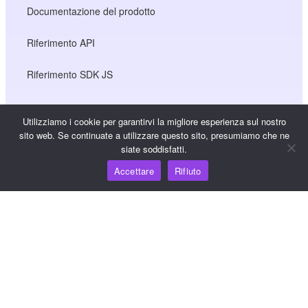
Documentazione del prodotto
Riferimento API
Riferimento SDK JS
Utilizziamo i cookie per garantirvi la migliore esperienza sul nostro
Risorse
sito web. Se continuate a utilizzare questo sito, presumiamo che ne
siate soddisfatti.
Hub della conoscenza
Accettare
Rifiuto
Prezzi
Per assistenza e supporto, inviare un'e-mail a
support@wooshpay.com
Per opportunità di partnership, inviare un'e-mail a
partner@wooshpay.com