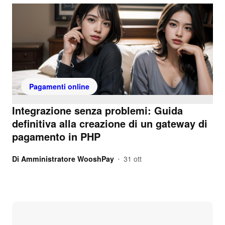
Pagamenti online
Integrazione senza problemi: Guida
definitiva alla creazione di un gateway di
pagamento in PHP
Di
Amministratore WooshPay
31 ott
•