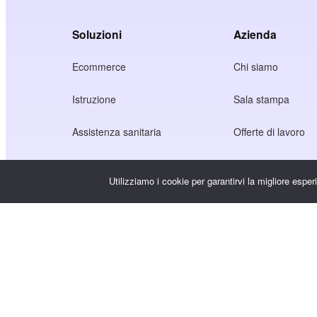
Soluzioni
Azienda
Ecommerce
Chi siamo
Istruzione
Sala stampa
Assistenza sanitaria
Offerte di lavoro
Economia dei creatori
Termini di servizio
Utilizziamo i cookie per garantirvi la migliore espe
Gioco
Informativa sulla p
Servizio Gateway
Soluzioni incentrate sulla Cina
Personalizzato o su misura