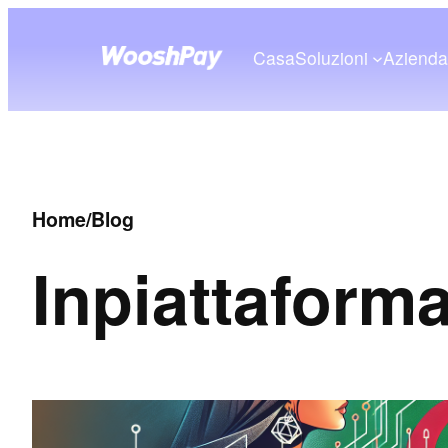
Casa
Soluzioni
Aziend
Home
/
Blog
In
piattaform