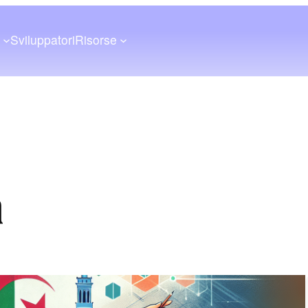
a
Sviluppatori
Risorse
a