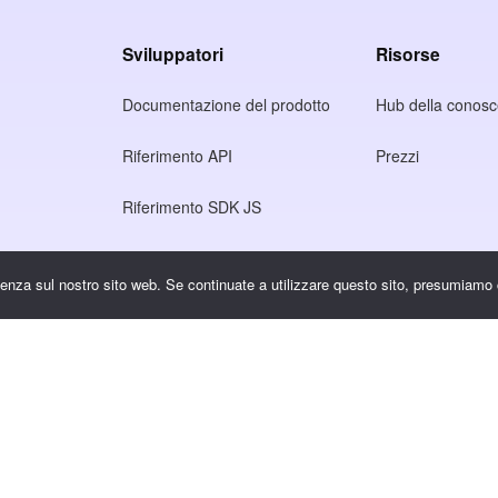
Sviluppatori
Risorse
Documentazione del prodotto
Hub della conos
Riferimento API
Prezzi
Riferimento SDK JS
rienza sul nostro sito web. Se continuate a utilizzare questo sito, presumiamo 
rivacy