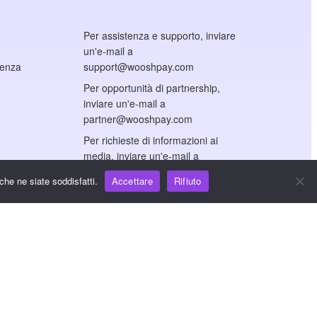
Per assistenza e supporto, inviare
un'e-mail a
cenza
support@wooshpay.com
Per opportunità di partnership,
inviare un'e-mail a
partner@wooshpay.com
Per richieste di informazioni ai
media, inviare un'e-mail a
media@wooshpay.com.
che ne siate soddisfatti.
Accettare
Rifiuto