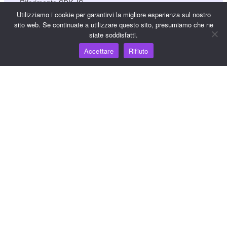
Riferimento SDK JS
Utilizziamo i cookie per garantirvi la migliore esperienza sul nostro
sito web. Se continuate a utilizzare questo sito, presumiamo che ne
siate soddisfatti.
Risorse
Accettare
Rifiuto
Hub della conoscenza
Prezzi
Per assistenza e supporto, inviare un'e-mail a
support@wooshpay.com
Per opportunità di partnership, inviare un'e-mail a
partner@wooshpay.com
Per richieste di informazioni ai media, inviare un'e-mail a
media@wooshpay.com.