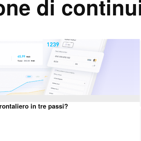
one di continu
ntaliero in tre passi?