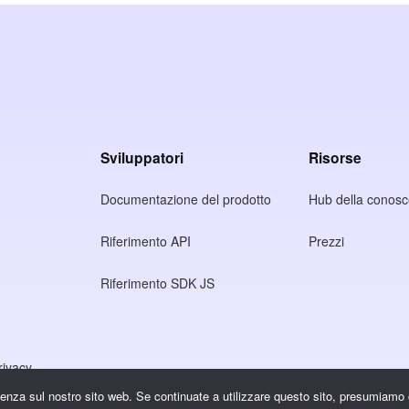
Sviluppatori
Risorse
Documentazione del prodotto
Hub della conos
Riferimento API
Prezzi
Riferimento SDK JS
rivacy
rienza sul nostro sito web. Se continuate a utilizzare questo sito, presumiamo 