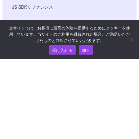
JS SDKリファレンス
当サイトでは、お客様に最高の体験を提供するためにクッキーを使
リソース
用しています。当サイトのご利用を継続された場合、ご満足いただ
けたものと判断させていただきます。
ナレッジ・ハブ
受け入れる
却下
価格
ヘルプおよびサポートについては、
support@wooshpay.com まで電子メールでお問い合わせ
ください。
パートナーシップに関するお問い合わせは
partner@wooshpay.com まで。
メディアからのお問い合わせは media@wooshpay.com ま
で。