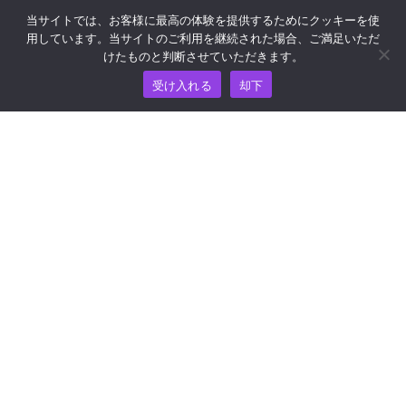
当サイトでは、お客様に最高の体験を提供するためにクッキーを使
用しています。当サイトのご利用を継続された場合、ご満足いただ
リソース
けたものと判断させていただきます。
受け入れる
却下
ナレッジ・ハブ
価格
ヘルプおよびサポートについては、
support@wooshpay.com まで電子メールでお問い合わせ
ください。
パートナーシップに関するお問い合わせは
partner@wooshpay.com まで。
メディアからのお問い合わせは media@wooshpay.com ま
で。