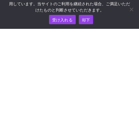
用しています。当サイトのご利用を継続された場合、ご満足いただ
リソース
けたものと判断させていただきます。
受け入れる
却下
ナレッジ・ハブ
価格
ヘルプおよびサポートについては、
support@wooshpay.com まで電子メールでお問い合わせ
ください。
パートナーシップに関するお問い合わせは
partner@wooshpay.com まで。
メディアからのお問い合わせは media@wooshpay.com ま
で。