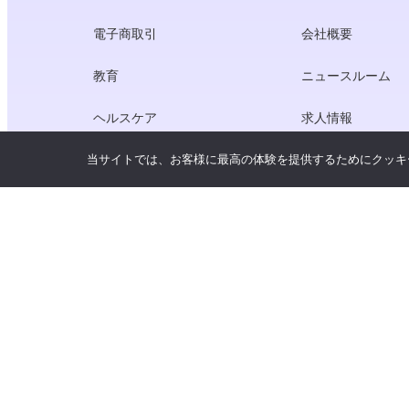
電子商取引
会社概要
教育
ニュースルーム
ヘルスケア
求人情報
当サイトでは、お客様に最高の体験を提供するためにクッキ
クリエーター・エコノミー
利用規約
ゲーム
プライバシーポリ
ゲートウェイ・サービス
中国にフォーカスしたソリューショ
ン
カスタマイズ