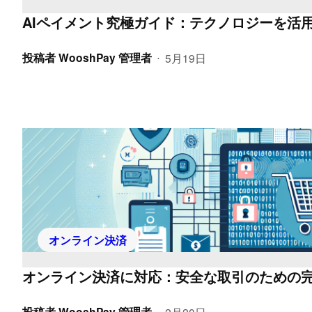
AIペイメント究極ガイド：テクノロジーを活
投稿者
WooshPay 管理者
5月19日
•
オンライン決済
オンライン決済に対応：安全な取引のための
投稿者
WooshPay 管理者
2月20日
•