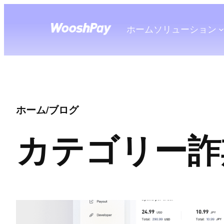
ホーム
ソリューション
ホーム
/
ブログ
カテゴリー
詐