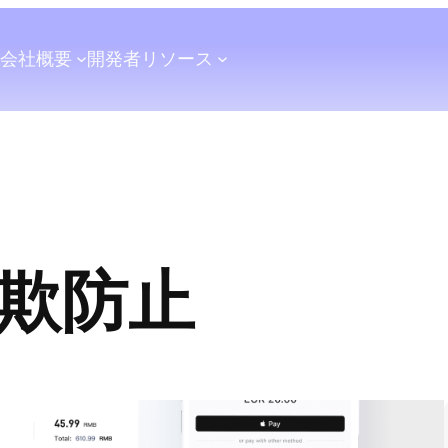
会社概要
開発者
リソース
欺防止