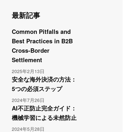
最新記事
Common Pitfalls and
Best Practices in B2B
Cross-Border
Settlement
2025年2月13日
安全な海外決済の方法：
5つの必須ステップ
2024年7月26日
AI不正防止完全ガイド：
機械学習による未然防止
2024年5月28日