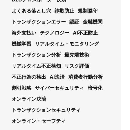
よくある落とし穴
詐欺防止
規制遵守
トランザクションエラー
認証
金融機関
海外支払い
テクノロジー
AI不正防止
機械学習
リアルタイム・モニタリング
トランザクション分析
最先端技術
リアルタイム不正検知
リスク評価
不正行為の検出
AI決済
消費者行動分析
割引戦略
サイバーセキュリティ
暗号化
オンライン決済
トランザクションセキュリティ
オンライン・セーフティ