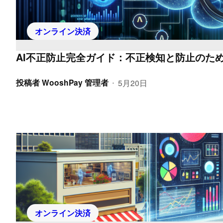
オンライン決済
AI不正防止完全ガイド：不正検知と防止のた
投稿者
WooshPay 管理者
5月20日
•
オンライン決済