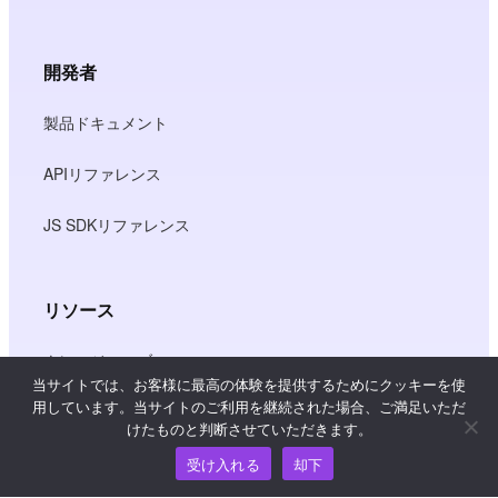
開発者
製品ドキュメント
APIリファレンス
JS SDKリファレンス
リソース
ナレッジ・ハブ
当サイトでは、お客様に最高の体験を提供するためにクッキーを使
用しています。当サイトのご利用を継続された場合、ご満足いただ
価格
けたものと判断させていただきます。
受け入れる
却下
ヘルプおよびサポートについては、