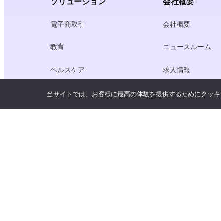
ソリューション
会社概要
電子商取引
会社概要
教育
ニュースルーム
ヘルスケア
求人情報
クリエーター・エコノミー
利用規約
当サイトでは、お客様に最高の体験を提供するためにクッキ
ゲーム
プライバシーポリ
ゲートウェイ・サービス
中国にフォーカスしたソリューショ
ン
カスタマイズ