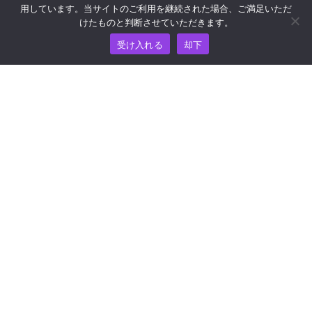
用しています。当サイトのご利用を継続された場合、ご満足いただ
リソース
けたものと判断させていただきます。
受け入れる
却下
ナレッジ・ハブ
価格
ヘルプおよびサポートについては、
support@wooshpay.com まで電子メールでお問い合わせ
ください。
パートナーシップに関するお問い合わせは
partner@wooshpay.com まで。
メディアからのお問い合わせは media@wooshpay.com ま
で。