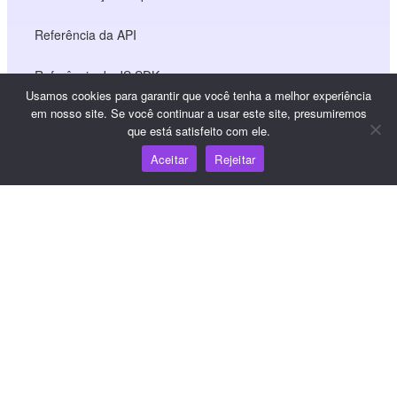
Referência da API
Referência do JS SDK
Usamos cookies para garantir que você tenha a melhor experiência
em nosso site. Se você continuar a usar este site, presumiremos
que está satisfeito com ele.
Recursos
Aceitar
Rejeitar
Centro de conhecimento
Preços
Para obter ajuda e suporte, envie um e-mail para
support@wooshpay.com
Para oportunidades de parceria, envie um e-mail para
partner@wooshpay.com
Para obter informações sobre a mídia, envie um e-mail