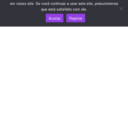
Referência do JS SDK
em nosso site. Se você continuar a usar este site, presumiremos
que está satisfeito com ele.
Aceitar
Rejeitar
Recursos
Centro de conhecimento
Preços
Para obter ajuda e suporte, envie um e-mail para
support@wooshpay.com
Para oportunidades de parceria, envie um e-mail para
partner@wooshpay.com
Para obter informações sobre a mídia, envie um e-mail
para media@wooshpay.com