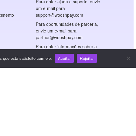
Para obter ajuda e suporte, envie
um e-mail para
cimento
support@wooshpay.com
Para oportunidades de parceria,
envie um e-mail para
partner@wooshpay.com
Para obter informações sobre a
mídia, envie um e-mail para
 que está satisfeito com ele.
Aceitar
Rejeitar
media@wooshpay.com