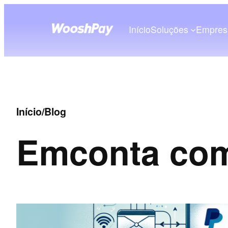
Início
Soluções
Empres
Início
/
Blog
Em
conta com