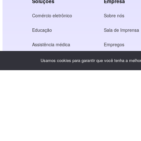
Soluções
Empresa
Comércio eletrônico
Sobre nós
Educação
Sala de Imprensa
Assistência médica
Empregos
Economia dos criadores
Termos de Serviç
Usamos cookies para garantir que você tenha a melhor 
Jogo
Política de privac
Serviço de gateway
Soluções com foco na China
Personalizado ou sob medida