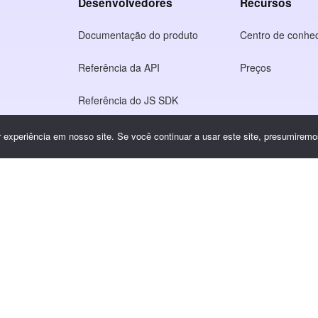
Desenvolvedores
Recursos
Documentação do produto
Centro de conhe
Referência da API
Preços
Referência do JS SDK
o
experiência em nosso site. Se você continuar a usar este site, presumiremos
idade