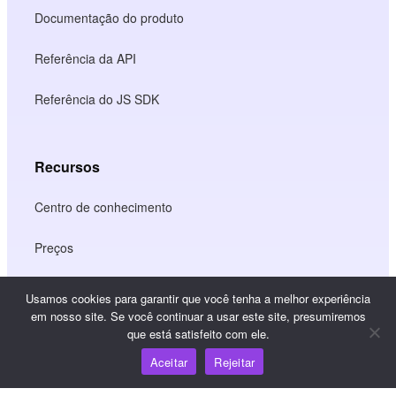
Documentação do produto
Referência da API
Referência do JS SDK
Recursos
Centro de conhecimento
Preços
Usamos cookies para garantir que você tenha a melhor experiência
Para obter ajuda e suporte, envie um e-mail para
em nosso site. Se você continuar a usar este site, presumiremos
que está satisfeito com ele.
support@wooshpay.com
Aceitar
Rejeitar
Para oportunidades de parceria, envie um e-mail para
partner@wooshpay.com