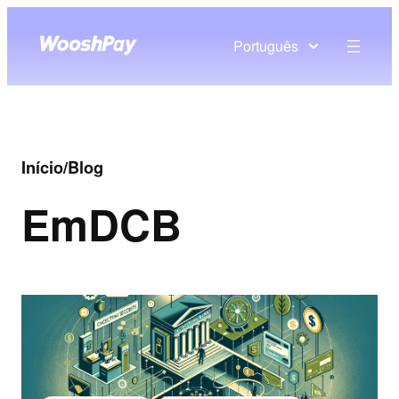
Português
Início
/
Blog
Em
DCB