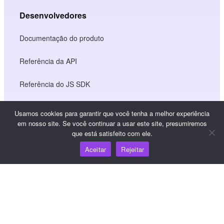
Desenvolvedores
Documentação do produto
Referência da API
Referência do JS SDK
Usamos cookies para garantir que você tenha a melhor experiência
Recursos
em nosso site. Se você continuar a usar este site, presumiremos
que está satisfeito com ele.
Centro de conhecimento
Aceitar
Rejeitar
Preços
Para obter ajuda e suporte, envie um e-mail para
support@wooshpay.com