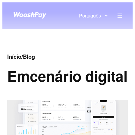
Português
Início
/
Blog
Em
cenário digital